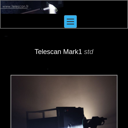
-
--
Telescan Mark1
std
,