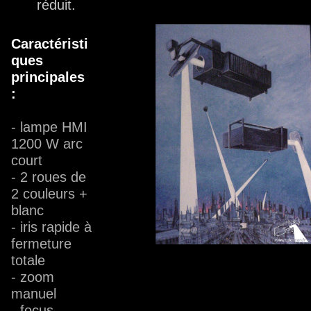
réduit.
Caractéristi
ques
principales
:
- lampe HMI
1200 W arc
court
- 2 roues de
2 couleurs +
blanc
- iris rapide à
fermeture
totale
- zoom
manuel
- focus